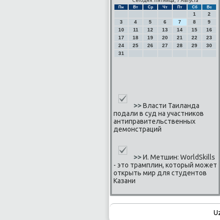
Сегодня: Пятница, 7 Августа
Пн
Вт
Ср
Чт
Пт
Сб
Вс
1
2
3
4
5
6
7
8
9
10
11
12
13
14
15
16
17
18
19
20
21
22
23
24
25
26
27
28
29
30
31
>>
Власти Таиланда
подали в суд на участников
антиправительственных
демонстраций
>>
И. Метшин: WorldSkills
- это трамплин, который может
открыть мир для студентов
Казани
U