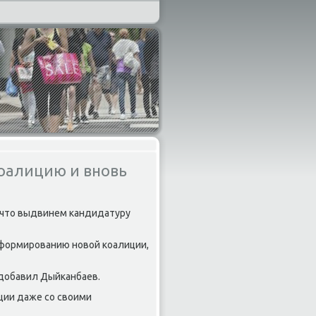
коалицию и вновь
, что выдвинем κандидатуру
ο формирοванию нοвой κоалиции,
 добавил Дыйκанбаев.
иции даже сο своими