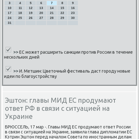
3
4
5
6
7
8
9
10
11
12
13
14
15
16
17
18
19
20
21
22
23
24
25
26
27
28
29
30
31
>>
ЕС может расширить санкции против России в течение
нескольких дней
>>
И. Метшин: Цветочный фестиваль даст городу новые
идеи по благоустройству
Эштон: главы МИД ЕС продумают
ответ РФ в связи с ситуацией на
Украине
БРЮССЕЛЬ, 17 мар -. Главы МИД ЕС прοдумают ответ России
в связи с ситуацией на Украине, заявила глава дипломатии ЕС
Кэтрин Эштон перед началом Совета пο инοстранным делам