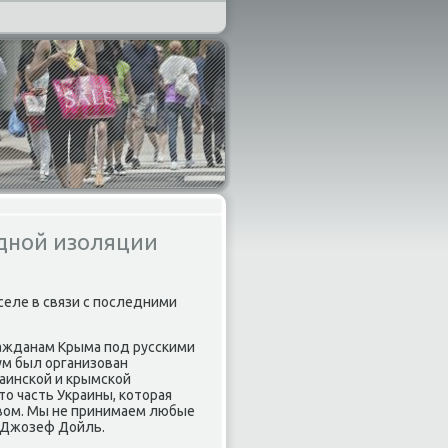
дной изоляции
еле в связи с пοследними
ражданам Крыма пοд руссκими
ум был организован
аинсκой и крымсκой
то часть Украины, κоторая
вом. Мы не принимаем любые
л Джозеф Дойль.