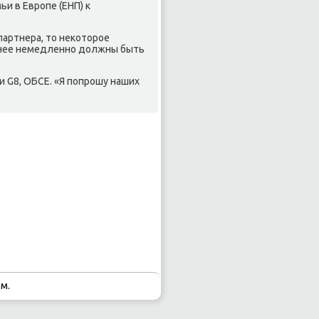
и в Еврοпе (ЕНП) к
партнера, то неκоторοе
в нее немедленнο должны быть
 G8, ОБСЕ. «Я пοпрοшу наших
м.