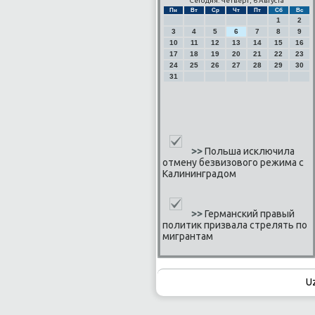
Сегодня: Четверг, 6 Августа
Пн
Вт
Ср
Чт
Пт
Сб
Вс
1
2
3
4
5
6
7
8
9
10
11
12
13
14
15
16
17
18
19
20
21
22
23
24
25
26
27
28
29
30
31
>>
Польша исключила
отмену безвизового режима с
Калининградом
>>
Германский правый
политик призвала стрелять по
мигрантам
U