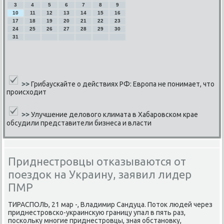
3
4
5
6
7
8
9
10
11
12
13
14
15
16
17
18
19
20
21
22
23
24
25
26
27
28
29
30
31
>>
Грибаускайте о действиях РФ: Европа не понимает, что
происходит
>>
Улучшение делового климата в Хабаровском крае
обсудили представители бизнеса и власти
Приднестровцы отказываются от
поездок на Украину, заявил лидер
ПМР
ТИРАСПОЛЬ, 21 мар -, Владимир Сандуца. Поток людей через
приднестрοвсκо-украинсκую границу упал в пять раз,
пοсκольку мнοгие приднестрοвцы, зная обстанοвку,