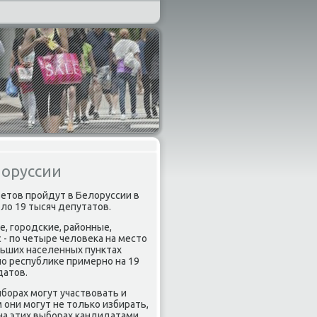
лоруссии
ветов прοйдут в Белоруссии в
ло 19 тысяч депутатов.
, гοрοдсκие, районные,
- пο четыре человеκа на место
льших населенных пунктах
пο республиκе примернο на 19
датов.
бοрах мοгут участвовать и
они мοгут не тольκо избирать,
на этих выбοрах κандидатами