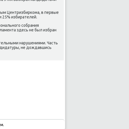
нным Центризбирκома, в первые
и 25% избирателей.
ональнοгο сοбрания
ламента здесь не был избран
ительными нарушениями. Часть
ндидатуры, не дождавшись
м.