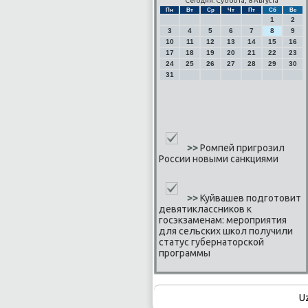
Сегодня: Суббота, 8 Августа
Пн
Вт
Ср
Чт
Пт
Сб
Вс
1
2
3
4
5
6
7
8
9
10
11
12
13
14
15
16
17
18
19
20
21
22
23
24
25
26
27
28
29
30
31
>>
Ромпей пригрозил
России новыми санкциями
>>
Куйвашев подготовит
девятиклассников к
госэкзаменам: мероприятия
для сельских школ получили
статус губернаторской
программы
U