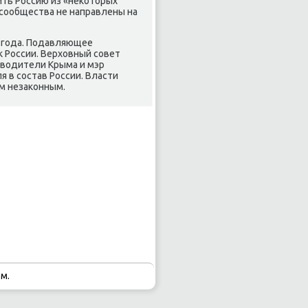
ть Россию из «некоторых
 сообщества не направлены на
4 года. Подавляющее
 России. Верховный совет
оводители Крыма и мэр
 в состав России. Власти
м незаконным.
м.