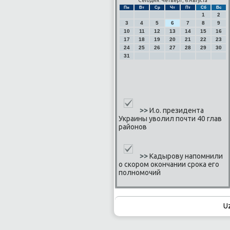
Сегодня: Четверг, 6 Августа
Пн
Вт
Ср
Чт
Пт
Сб
Вс
1
2
3
4
5
6
7
8
9
10
11
12
13
14
15
16
17
18
19
20
21
22
23
24
25
26
27
28
29
30
31
>>
И.о. президента
Украины уволил почти 40 глав
районов
>>
Кадырову напомнили
о скором окончании срока его
полномочий
U