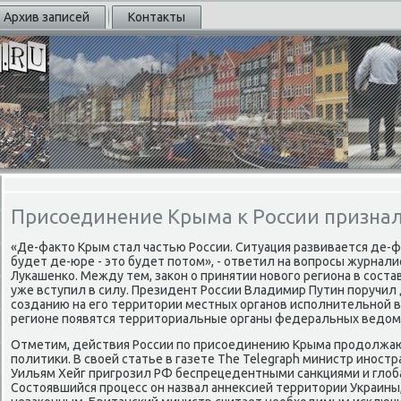
Архив записей
Контакты
Присоединение Крыма к России признал
«Де-факто Крым стал частью России. Ситуация развивается де-фа
будет де-юре - это будет потом», - ответил на вопросы журнал
Лукашенко. Между тем, закон о принятии нового региона в состав
уже вступил в силу. Президент России Владимир Путин поручил 
созданию на его территории местных органов исполнительной вл
регионе появятся территориальные органы федеральных ведомс
Отметим, действия России по присоединению Крыма продолжа
политики. В своей статье в газете The Telegraph министр инос
Уильям Хейг пригрозил РФ беспрецедентными санкциями и глоб
Состоявшийся процесс он назвал аннексией территории Украины