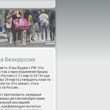
а Белоруссия
кто. И мы будем с РФ. Что
истов о присоединении Крыма
 России от 21 марта 2014 года
до 29 марта утвердить план по
асти. Это значит, что в
тв России.
ют критиковать западные
транных дел Великобритании
альной изоляцией.
, а референдум посчитал