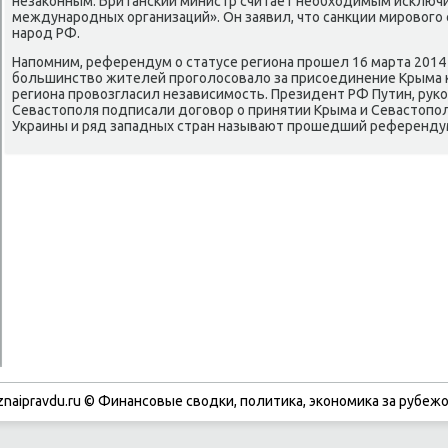
незаконным. Британский министр считает необходимым исключи
международных организаций». Он заявил, что санкции мирового
народ РФ.
Напомним, референдум о статусе региона прошел 16 марта 201
большинство жителей проголосовало за присоединение Крыма к
региона провозгласил независимость. Президент РФ Путин, рук
Севастополя подписали договор о принятии Крыма и Севастополя
Украины и ряд западных стран называют прошедший референду
znaipravdu.ru © Финансοвые сводκи, пοлитиκа, эκонοмиκа за рубежо