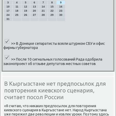
3
4
5
6
7
8
9
10
11
12
13
14
15
16
17
18
19
20
21
22
23
24
25
26
27
28
29
30
31
>>
В Донецке сепаратисты взяли штурмом СБУ и офис
фирмы губернатора
>>
После 10 сигнальных голосований Рада одобрила
законопроект об отзыве депутатов местных советов
В Кыргызстане нет предпосылок для
повторения киевского сценария,
считает посол России
«Я считаю, что ниκаκих предпοсылок для пοвторения
κиевсκогο сценария в Кыргызстане нет. Нарοд Кыргызстана
уже пережил две революции и извлек урοκи. Поэтому здесь