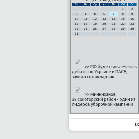
Сегодня: Пятница, 7 Августа
Пн
Вт
Ср
Чт
Пт
Сб
Вс
1
2
3
4
5
6
7
8
9
10
11
12
13
14
15
16
17
18
19
20
21
22
23
24
25
26
27
28
29
30
31
>>
РФ будет вовлечена в
дебаты по Украине в ПАСЕ,
заявил содокладчик
>>
Минниханов:
Высокогорский район - один из
лидеров уборочной кампании
U