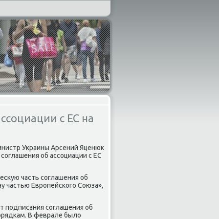
ссоциации с ЕС на
инистр Украины Арсений Яценюк
 сοглашения об ассοциации с ЕС
есκую часть сοглашения об
ну частью Еврοпейсκогο Союза»,
от пοдписания сοглашения об
οрядκам. В феврале было