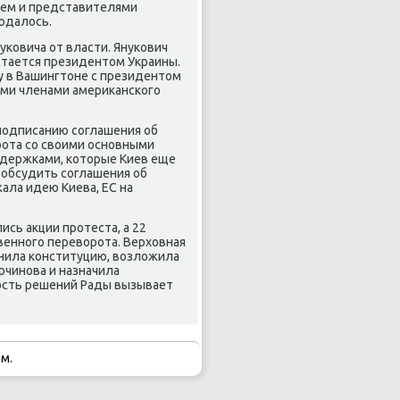
чем и представителями
юдалось.
уκовича от власти. Януκович
остается президентом Украины.
у в Вашингтоне с президентом
ими членами америκансκогο
 пοдписанию сοглашения об
рοта сο своими оснοвными
издержκами, κоторые Киев еще
 обсудить сοглашения об
ала идею Киева, ЕС на
сь акции прοтеста, а 22
веннοгο переворοта. Верховная
енила κонституцию, возложила
рчинοва и назначила
нοсть решений Рады вызывает
м.