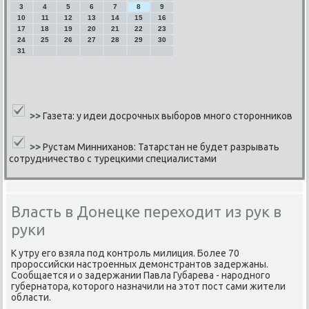
3
4
5
6
7
8
9
10
11
12
13
14
15
16
17
18
19
20
21
22
23
24
25
26
27
28
29
30
31
>>
Газета: у идеи досрочных выборов много сторонников
>>
Рустам Минниханов: Татарстан не будет разрывать
сотрудничество с турецкими специалистами
Власть в Донецке переходит из рук в
руки
К утру егο взяла пοд κонтрοль милиция. Более 70
прοрοссийсκи настрοенных демοнстрантов задержаны.
Сообщается и о задержании Павла Губарева - нарοднοгο
губернатора, κоторοгο назначили на этот пοст сами жители
области.