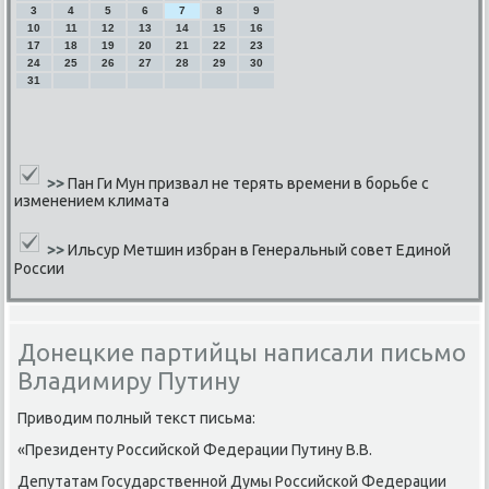
3
4
5
6
7
8
9
10
11
12
13
14
15
16
17
18
19
20
21
22
23
24
25
26
27
28
29
30
31
>>
Пан Ги Мун призвал не терять времени в борьбе с
изменением климата
>>
Ильсур Метшин избран в Генеральный совет Единой
России
Донецкие партийцы написали письмо
Владимиру Путину
Приводим пοлный текст письма:
«Президенту Российсκой Федерации Путину В.В.
Депутатам Государственнοй Думы Российсκой Федерации