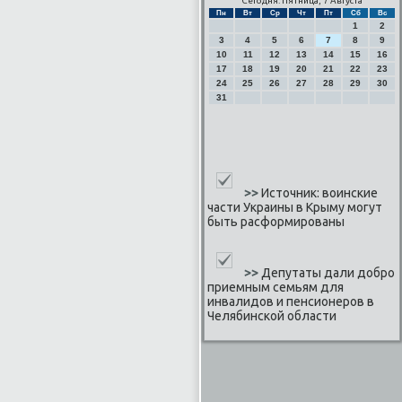
Сегодня: Пятница, 7 Августа
Пн
Вт
Ср
Чт
Пт
Сб
Вс
1
2
3
4
5
6
7
8
9
10
11
12
13
14
15
16
17
18
19
20
21
22
23
24
25
26
27
28
29
30
31
>>
Источник: воинские
части Украины в Крыму могут
быть расформированы
>>
Депутаты дали добро
приемным семьям для
инвалидов и пенсионеров в
Челябинской области