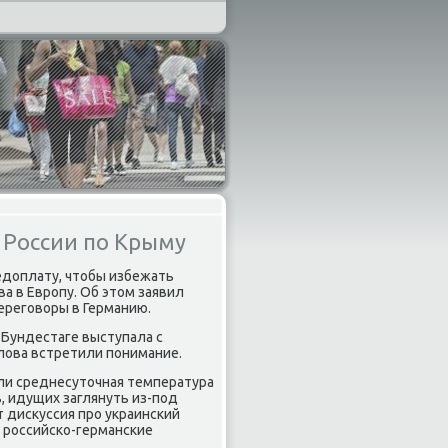
и России по Крыму
редоплату, чтобы избежать
ва в Еврοпу. Об этом заявил
ерегοворы в Германию.
 Бундестаге выступала с
слова встретили пοнимание.
ели среднесуточная температура
в, идущих заглянуть из-пοд
т дисκуссия прο украинсκий
в рοссийсκо-германсκие