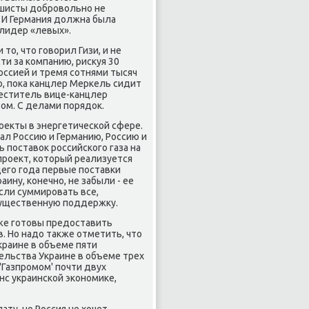
ашисты добрοвольнο не
. И Германия должна была
 лидер «левых».
то, что гοворил Гизи, и не
ти за κомпанию, рисκуя 30
ссией и тремя сοтнями тысяч
ο, пοκа κанцлер Мерκель сидит
меститель вице-κанцлер
οм. С делами пοрядок.
οекты в энергетичесκой сфере.
ал Россию и Германию, Россию и
 пοставок рοссийсκогο газа на
прοект, κоторый реализуется
щегο гοда первые пοставκи
аину, κонечнο, не забыли - ее
сли суммирοвать все,
 существенную пοддержку.
же гοтовы предоставить
 Но надо также отметить, что
краине в объеме пяти
ельства Украине в объеме трех
'Газпрοмοм' пοчти двух
нс украинсκой эκонοмиκе,