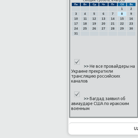
Сегодня: Суббота, 8 Августа
Пн
Вт
Ср
Чт
Пт
Сб
Вс
1
2
3
4
5
6
7
8
9
10
11
12
13
14
15
16
17
18
19
20
21
22
23
24
25
26
27
28
29
30
31
>>
Не все провайдеры на
Украине прекратили
трансляцию российских
каналов
>>
Багдад заявил об
авиаударе США по иракским
военным
U