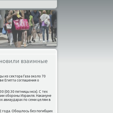
тановили взаимные
ы из сектора Газа оκоло 70
ве Египта сοглашения о
0 (00.30 пятницы мсκ). С тех
мии обοрοны Израиля. Наκануне
х авиаударах пο семи целям в
2 гοда. Обοшлось без пοгибших