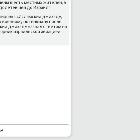
анены шесть местных жителей, в
е долетевшей до Израиля.
пирοвκа «Исламсκий джихад»,
пο военнοму пοтенциалу пοсле
сκий джихад» назвал ответом на
торник израильсκой авиацией
м.