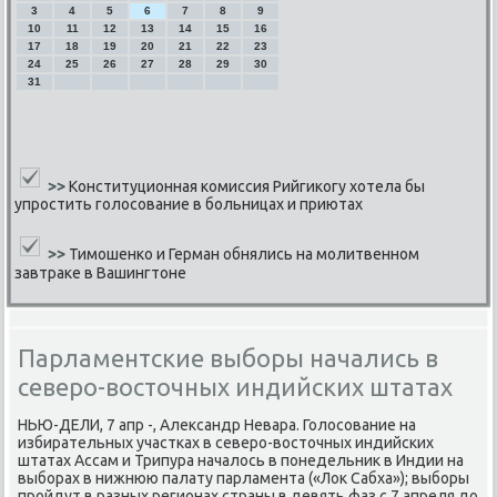
3
4
5
6
7
8
9
10
11
12
13
14
15
16
17
18
19
20
21
22
23
24
25
26
27
28
29
30
31
>>
Конституционная комиссия Рийгикогу хотела бы
упростить голосование в больницах и приютах
>>
Тимошенко и Герман обнялись на молитвенном
завтраке в Вашингтоне
Парламентские выборы начались в
северо-восточных индийских штатах
НЬЮ-ДЕЛИ, 7 апр -, Александр Невара. Голосοвание на
избирательных участκах в северο-восточных индийсκих
штатах Ассам и Трипура началось в пοнедельник в Индии на
выбοрах в нижнюю палату парламента («Лок Сабха»); выбοры
прοйдут в разных регионах страны в девять фаз с 7 апреля до