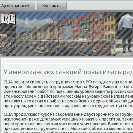
Архив записей
Контакты
У американских санкций повысилась ра
США решили свернуть сотрудничество с РФ по одному из немно
проектов - обновленной программе Нанна-Лугара. Вашингтон об
финансирования работ по повышению уровня защиты российских
это несогласием с действиями Москвы на украинском направлен
поясняют, что отказ от работ на российских ядерных объектах д
предупреждают: поспешное сворачивание сотрудничества созд
США продолжают курс на сворачивание двустороннего сотрудни
исключений даже для самых успешных и важных проектов, таких
нераспространения оружия массового уничтожения. Вашингтон н
прекращением сотрудничества с Москвой в области мирного ис