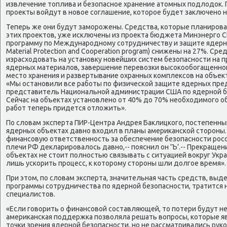
извлечение топлива и безопасное хранение атомных подлодок. 
проекты войдут в новое соглашение, которое будет заключено н
Теперь же они будут заморожены. Средства, которые планиров
этих проектов, уже исключены из проекта бюджета Минэнерго СШ
программу по Международному сотрудничеству и защите ядерных
Material Protection and Cooperation program) снижены на 27%. Ср
израсходовать на установку новейших систем безопасности на 
ядерных материалов, завершение перевозки высокообогащенног
место хранения и развертывание охранных комплексов на объект
«Мы остановили все работы по физической защите ядерных пре
представитель Национальной администрации США по ядерной бе
Сейчас на объектах установлено от 40% до 70% необходимого о
работ теперь придется отложить».
По словам эксперта ПИР-Центра Андрея Баклицкого, постепенный
ядерных объектах давно входил в планы американской стороны
финансовую ответственность за обеспечение безопасности рос
плечи РФ декларировалось давно,-- пояснил он 'Ъ'.-- Прекращен
объектах не стоит полностью связывать с ситуацией вокруг Укра
лишь ускорить процесс, к которому стороны шли долгое время».
При этом, по словам эксперта, значительная часть средств, в
программы сотрудничества по ядерной безопасности, тратится 
специалистов.
«Если говорить о финансовой составляющей, то потери будут нев
американская поддержка позволяла решать вопросы, которые 
точки зрения ядерной безопасности, но не рассматривались рук