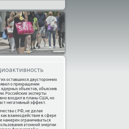
диоактивность
гих оставшихся двусторонних
ъявил о прекращении
 ядерных объектов, объяснив
ии. Российские эксперты
авно входил в планы США, но
аст негативный эффект.
чества с РФ, не делая
 как взаимодействие в сфере
е намерен ограничиваться
пользования атомной энергии