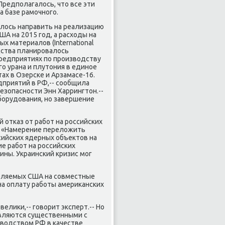
Предполагалось, что все эти
а базе рамочного.
алось направить на реализацию
А на 2015 год, а расходы на
 материалов (International
едства планировалось
предприятиях по производству
о урана и плутония в единое
ах в Озерске и Арзамасе-16.
дприятий в РФ,-- сообщила
зопасности Энн Харрингтон.--
борудования, но завершение
 отказ от работ на российских
. «Намерение переложить
сийских ядерных объектов на
ие работ на российских
ины. Украинский кризис мог
ыделяемых США на совместные
на оплату работы американских
елики,-- говорит эксперт.-- Но
являются существенными с
оводством РФ в качестве