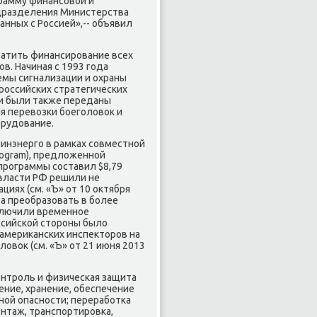
грамму финансовой и
одразделения Министерства
анных с Россией»,-- объявил
ратить финансирование всех
в. Начиная с 1993 года
емы сигнализации и охраны
российских стратегических
ии были также переданы
я перевозки боеголовок и
орудование.
инэнерго в рамках совместной
rogram), предложенной
программы составил $8,79
 власти РФ решили не
циях (см. «Ъ» от 10 октября
 а преобразовать в более
аключили временное
ссийской стороны было
американских инспекторов на
овок (см. «Ъ» от 21 июня 2013
контроль и физическая защита
ние, хранение, обеспечение
ной опасности; переработка
нтаж, транспортировка,