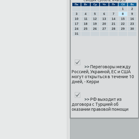
Сегодня: Суббота, 8 Августа
Пн
Вт
Ср
Чт
Пт
Сб
Вс
1
2
3
4
5
6
7
8
9
10
11
12
13
14
15
16
17
18
19
20
21
22
23
24
25
26
27
28
29
30
31
>>
Переговоры между
Россией, Украиной, ЕС и США
могут открыться в течение 10
дней, - Керри
>>
РФ выходит из
договора с Турцией об
оказании правовой помощи