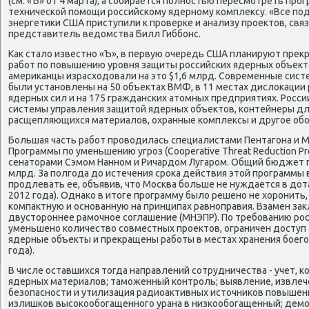
(см. «Ъ» от 4 марта), а собирается полностью пересмотреть про
технической помощи российскому ядерному комплексу. «Все п
энергетики США приступили к проверке и анализу проектов, связ
представитель ведомства Билл Гиббонс.
Как стало известно «Ъ», в первую очередь США планируют прек
работ по повышению уровня защиты российских ядерных объекто
американцы израсходовали на это $1,6 млрд. Современные сист
были установлены на 50 объектах ВМФ, в 11 местах дислокации 
ядерных сил и на 175 гражданских атомных предприятиях. Росс
системы управления защитой ядерных объектов, контейнеры дл
расщепляющихся материалов, охранные комплексы и другое об
Большая часть работ проводилась специалистами Пентагона и М
Программы по уменьшению угроз (Cooperative Threat Reduction P
сенаторами Сэмом Нанном и Ричардом Лугаром. Общий бюджет 
млрд. За полгода до истечения срока действия этой программы
продлевать ее, объявив, что Москва больше не нуждается в дота
2012 года). Однако в итоге программу было решено не хоронить,
компактную и основанную на принципах равноправия. Взамен з
двустороннее рамочное соглашение (МНЭПР). По требованию ро
уменьшено количество совместных проектов, ограничен доступ 
ядерные объекты и прекращены работы в местах хранения боегол
года).
В числе оставшихся тогда направлений сотрудничества - учет, 
ядерных материалов; таможенный контроль; выявление, извлече
безопасности и утилизация радиоактивных источников повышен
излишков высокообогащенного урана в низкообогащенный; демо