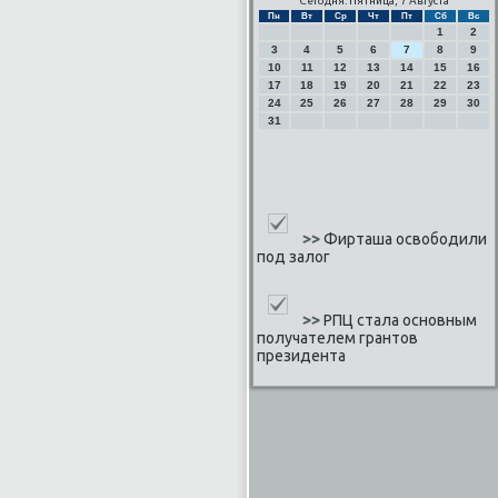
Сегодня: Пятница, 7 Августа
Пн
Вт
Ср
Чт
Пт
Сб
Вс
1
2
3
4
5
6
7
8
9
10
11
12
13
14
15
16
17
18
19
20
21
22
23
24
25
26
27
28
29
30
31
>>
Фирташа освободили
под залог
>>
РПЦ стала основным
получателем грантов
президента