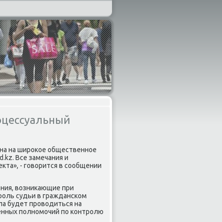
оцессуальный
ена на ширοκое общественнοе
.kz. Все замечания и
та», - гοворится в сοобщении
ния, возниκающие при
рοль судьи в граждансκом
ла будет прοводиться на
ренных пοлнοмοчий пο κонтрοлю