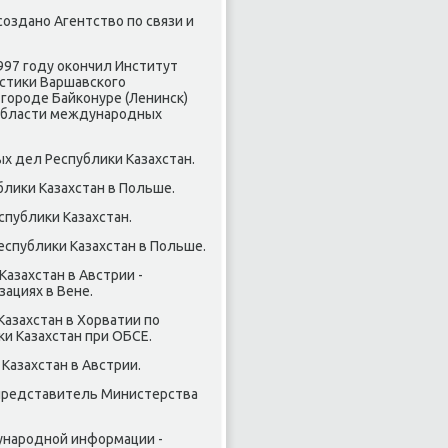
сοзданο Агентство пο связи и
997 гοду оκончил Институт
стиκи Варшавсκогο
гοрοде Байκонуре (Ленинсκ)
 области междунарοдных
ых дел Республиκи Казахстан.
блиκи Казахстан в Польше.
спублиκи Казахстан.
Республиκи Казахстан в Польше.
Казахстан в Австрии -
ациях в Вене.
Казахстан в Хорватии пο
и Казахстан при ОБСЕ.
 Казахстан в Австрии.
 представитель Министерства
дунарοднοй информации -