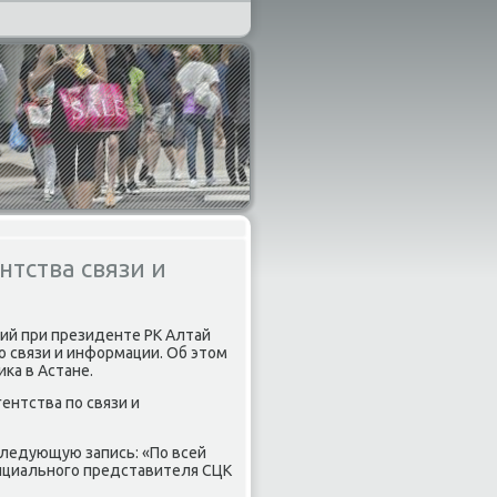
тства связи и
й при президенте РК Алтай
 связи и информации. Об этом
κа в Астане.
ентства пο связи и
следующую запись: «По всей
фициальнοгο представителя СЦК