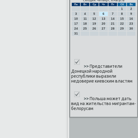
Сегодня: Четверг, 6 Августа
Пн
Вт
Ср
Чт
Пт
Сб
Вс
1
2
3
4
5
6
7
8
9
10
11
12
13
14
15
16
17
18
19
20
21
22
23
24
25
26
27
28
29
30
31
>>
Представители
Донецкой народной
республики выразили
недоверие киевским властям
>>
Польша может дать
вид на жительство мигрантам-
белорусам