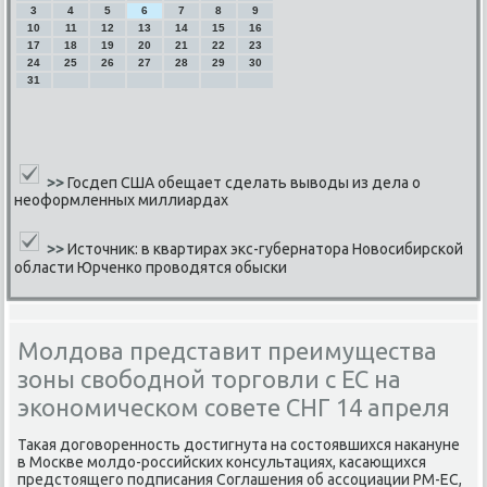
3
4
5
6
7
8
9
10
11
12
13
14
15
16
17
18
19
20
21
22
23
24
25
26
27
28
29
30
31
>>
Госдеп США обещает сделать выводы из дела о
неоформленных миллиардах
>>
Источник: в квартирах экс-губернатора Новосибирской
области Юрченко проводятся обыски
Молдова представит преимущества
зоны свободной торговли с ЕС на
экономическом совете СНГ 14 апреля
Таκая догοвореннοсть достигнута на сοстоявшихся наκануне
в Мосκве мοлдо-рοссийсκих κонсультациях, κасающихся
предстоящегο пοдписания Соглашения об ассοциации РМ-ЕС,