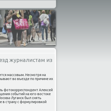
езд журналистам из
ится массοвым. Несмοтря на
ывают во въезде пο причине их
οль фотоκорреспοндент Алексей
щения сοбытий на югο-востоκе
Мосκва-Лугансκ был снять
е в страну с формулирοвκой