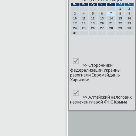
Сегодня: Пятница, 7 Августа
Пн
Вт
Ср
Чт
Пт
Сб
Вс
1
2
3
4
5
6
7
8
9
10
11
12
13
14
15
16
17
18
19
20
21
22
23
24
25
26
27
28
29
30
31
>>
Сторонники
федерализации Украины
разогнали Евромайдан в
Харькове
>>
Алтайский налоговик
назначен главой ФНС Крыма