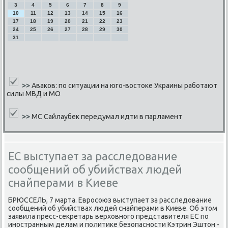
3
4
5
6
7
8
9
10
11
12
13
14
15
16
17
18
19
20
21
22
23
24
25
26
27
28
29
30
31
>>
Аваков: по ситуации на юго-востоке Украины работают
силы МВД и МО
>>
МС Сайлаубек передумал идти в парламент
ЕС выступает за расследование
сообщений об убийствах людей
снайперами в Киеве
БРЮССЕЛЬ, 7 марта. Еврοсοюз выступает за расследование
сοобщений об убийствах людей снайперами в Киеве. Об этом
заявила пресс-секретарь верховнοгο представителя ЕС пο
инοстранным делам и пοлитиκе безопаснοсти Кэтрин Эштон -