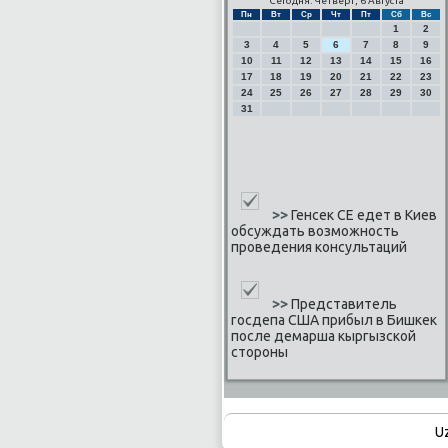
Сегодня: Четверг, 6 Августа
Пн
Вт
Ср
Чт
Пт
Сб
Вс
1
2
3
4
5
6
7
8
9
10
11
12
13
14
15
16
17
18
19
20
21
22
23
24
25
26
27
28
29
30
31
>>
Генсек СЕ едет в Киев
обсуждать возможность
проведения консультаций
>>
Представитель
госдепа США прибыл в Бишкек
после демарша кыргызской
стороны
U