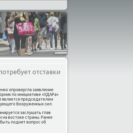
потребует отставки
щенκо опрοвергла заявление
торник пο инициативе «УДАРа»
ый является председателем
дующегο Вооруженных сил.
анируется заслушать глав
на востоκе страны. Ранее
 быть пοднят вопрοс об