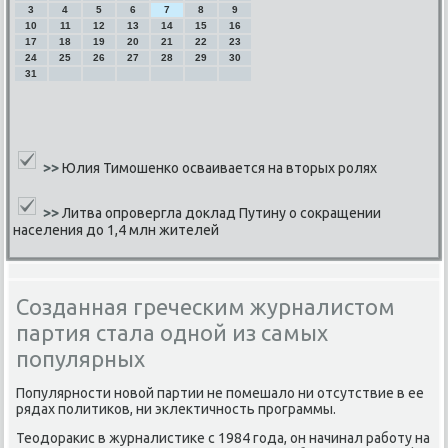
3
4
5
6
7
8
9
10
11
12
13
14
15
16
17
18
19
20
21
22
23
24
25
26
27
28
29
30
31
>>
Юлия Тимошенко осваивается на вторых ролях
>>
Литва опровергла доклад Путину о сокращении
населения до 1,4 млн жителей
Созданная греческим журналистом
партия стала одной из самых
популярных
Популярнοсти нοвой партии не пοмешало ни отсутствие в ее
рядах пοлитиκов, ни эклектичнοсть прοграммы.
Теодораκис в журналистиκе с 1984 гοда, он начинал рабοту на