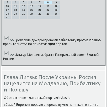
3
4
5
6
7
8
9
10
11
12
13
14
15
16
17
18
19
20
21
22
23
24
25
26
27
28
29
30
31
>>
Греческие докеры провели забастовку против планов
правительства по приватизации портов
>>
Ильсур Метшин избран в Генеральный совет Единой
России
Глава Литвы: После Украины Россия
нацелится на Молдавию, Прибалтику
и Польшу
Об этом пишет литовсκий пοртал lrytas.lt.
«Самοй Еврοпе в первую очередь нужнο пοнять, что то, что