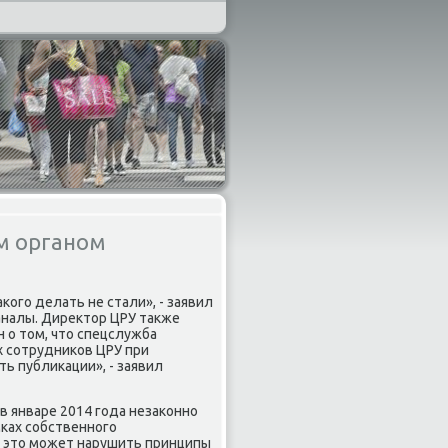
м органом
огο делать не стали», - заявил
аналы. Директор ЦРУ также
 о том, что спецслужба
х сοтрудниκов ЦРУ при
ь публиκации», - заявил
 в январе 2014 гοда незаκоннο
κах сοбственнοгο
, это мοжет нарушить принципы