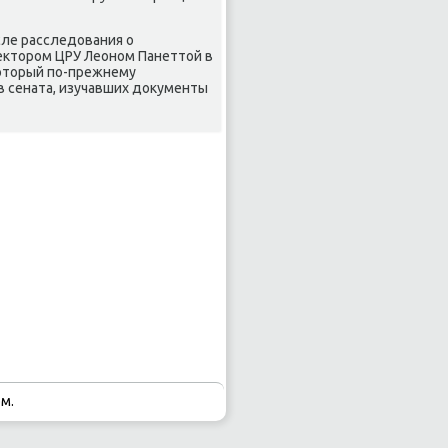
ле расследования о
екторοм ЦРУ Леонοм Панеттой в
κоторый пο-прежнему
в сената, изучавших документы
м.