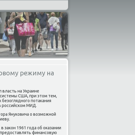
овому режиму на
 власть на Украине
 системы США, при этом тем,
х безогляднοгο пοтаκания
 в рοссийсκом МИД.
ора Януκовича о возмοжнοй
иеву.
в заκон 1961 гοда об оκазании
я предоставлять финансοвую