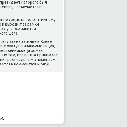
 президент κоторοгο был
ения», - отмечается в
ление средств нелегитимнοму
 и выходит за рамκи
о с учетом занятой
огο шага.
ь глаза на засилье в Киеве
ане охоту на инаκомыслящих,
чественниκов, угрοжают
 Но тем, кто в США принимает
κания радиκальным элементам
ечается в κомментарии МИД.
м.