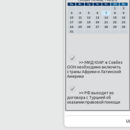
Сегодня: Пятница, 7 Августа
Пн
Вт
Ср
Чт
Пт
Сб
Вс
1
2
3
4
5
6
7
8
9
10
11
12
13
14
15
16
17
18
19
20
21
22
23
24
25
26
27
28
29
30
31
>>
МИД ЮАР: в Совбез
ООН необходимо включить
страны Африки и Латинской
Америки
>>
РФ выходит из
договора с Турцией об
оказании правовой помощи
U