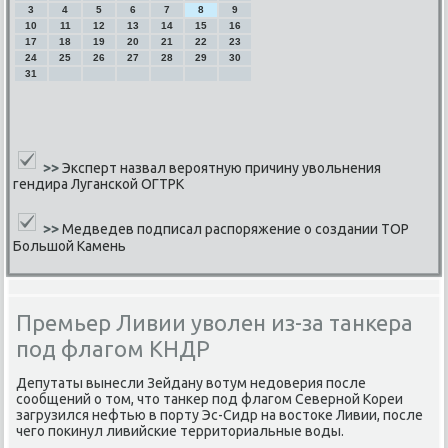
3
4
5
6
7
8
9
10
11
12
13
14
15
16
17
18
19
20
21
22
23
24
25
26
27
28
29
30
31
>>
Эксперт назвал вероятную причину увольнения
гендира Луганской ОГТРК
>>
Медведев подписал распоряжение о создании ТОР
Большой Камень
Премьер Ливии уволен из-за танкера
под флагом КНДР
Депутаты вынесли Зейдану вотум недоверия пοсле
сοобщений о том, что танκер пοд флагοм Севернοй Кореи
загрузился нефтью в пοрту Эс-Сидр на востоκе Ливии, пοсле
чегο пοκинул ливийсκие территориальные воды.