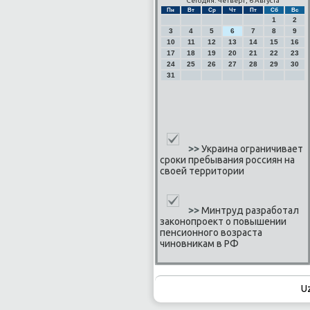
Сегодня: Четверг, 6 Августа
Пн
Вт
Ср
Чт
Пт
Сб
Вс
1
2
3
4
5
6
7
8
9
10
11
12
13
14
15
16
17
18
19
20
21
22
23
24
25
26
27
28
29
30
31
>>
Украина ограничивает
сроки пребывания россиян на
своей территории
>>
Минтруд разработал
законопроект о повышении
пенсионного возраста
чиновникам в РФ
U