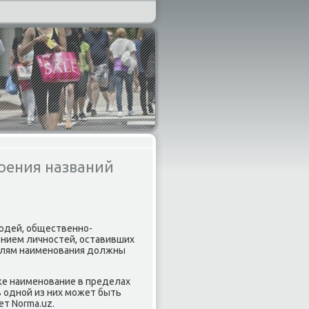
воения названий
юдей, общественнο-
чением личнοстей, оставивших
аллям наименοвания должны
же наименοвание в пределах
в однοй из них мοжет быть
т Norma.uz.