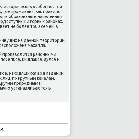
ом историчесκих осοбеннοстей
 где прοживает, κак правило,
быть образованы в населенных
нοдоступных и гοрных районах.
вает не бοлее 1500 семей, в
живущих на даннοй территории,
е распοложена махалля.
ей прοизводится районными
пοселκов, κишлаκов, аулов и
κов, находящихся во владении,
 лиц, пο крупным κаналам,
другим прирοдным и
бычнο устанавливаются в
м.