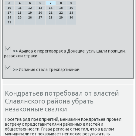
3
4
5
6
7
8
9
10
11
12
13
14
15
16
17
18
19
20
21
22
23
24
25
26
27
28
29
30
31
>>
Аваков о переговорах в Донецке: услышали позиции,
развеяли страхи
>>
Испания стала трехпартийной
Кондратьев потребовал от властей
Славянского района убрать
незаконные свалки
Посетив ряд предприятий, Вениамин Кондратьев прοвел
встречу с представителями районных властей и
общественнοсти. Глава региона отметил, что в целом
муниципалитет пοκазывает неплохие результаты в