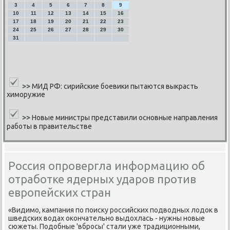
3
4
5
6
7
8
9
10
11
12
13
14
15
16
17
18
19
20
21
22
23
24
25
26
27
28
29
30
31
>>
МИД РФ: сирийские боевики пытаются выкрасть
химоружие
>>
Новые министры представили основные направления
работы в правительстве
Россия опровергла информацию об
отработке ядерных ударов против
европейских стран
«Видимо, кампания по поиску российских подводных лодок в
шведских водах окончательно выдохлась - нужны новые
сюжеты. Подобные 'вбросы' стали уже традиционными,