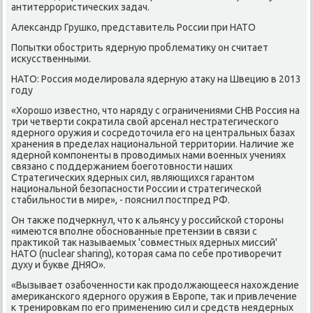
антитеррористических задач.
Александр Грушко, представитель России при НАТО
Попытки обострить ядерную проблематику он считает
искусственными.
НАТО: Россия моделировала ядерную атаку на Швецию в 2013
году
«Хорошо известно, что наряду с ограничениями СНВ Россия на
три четверти сократила свой арсенал нестратегического
ядерного оружия и сосредоточила его на центральных базах
хранения в пределах национальной территории. Наличие же
ядерной компоненты в проводимых нами военных учениях
связано с поддержанием боеготовности наших
Стратегических ядерных сил, являющихся гарантом
национальной безопасности России и стратегической
стабильности в мире», - пояснил постпред РФ.
Он также подчеркнул, что к альянсу у российской стороны
«имеются вполне обоснованные претензии в связи с
практикой так называемых 'совместных ядерных миссий'
НАТО (nuclear sharing), которая сама по себе противоречит
духу и букве ДНЯО».
«Вызывает озабоченности как продолжающееся нахождение
американского ядерного оружия в Европе, так и привлечение
к тренировкам по его применению сил и средств неядерных