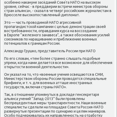
особенно накануне заседаний Совета НАТО на высоком
уровне, сейчас - в преддверии встречи министров обороны
стран альянса», - сказал в четверг российским журналистам в
Брюсселе высокопоставленный дипломат.
Это — часть проводимой НАТО агрессивной
пропагандистской кампании с целью демонстрации своей
востребованности, оправдания курса на воссоздание
в Европе “железного занавеса”, а также обоснования усилий
союзников по наращиванию и приближению военных
потенциалов к границам России.
Александр Грушко, представитель России при НАТО
По его словам, «тем более странно слышать подобные
упреки, когда нами делается все возможное для обеспечения
открытости военной деятельности».
Он указал на то, что «военные учения освещаются в СМИ,
Министерством обороны России проводятся специальные
брифинги, и т. ч. для военных атташе иностранных
государств, включая страны НАТО».
Так, в отношении упомянутых в докладе генсекретаря
альянса учений “Запад-2013” были проявлены
беспрецедентные меры транспарентности. Наши военные
специалисты сделали на площадке Совета Россия-НАТО
развернутые презентации по сценарию и целям маневров.
Особо подчеркивалась их направленность на отработку