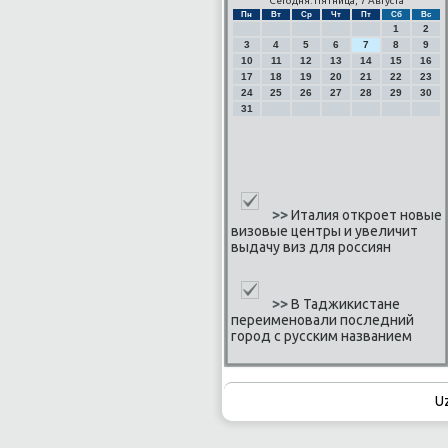
Сегодня: Пятница, 7 Августа
Пн
Вт
Ср
Чт
Пт
Сб
Вс
1
2
3
4
5
6
7
8
9
10
11
12
13
14
15
16
17
18
19
20
21
22
23
24
25
26
27
28
29
30
31
>>
Италия откроет новые
визовые центры и увеличит
выдачу виз для россиян
>>
В Таджикистане
переименовали последний
город с русским названием
U