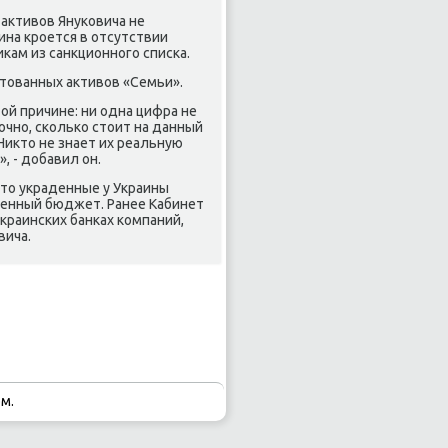
 активов Януκовича не
ина крοется в отсутствии
κам из санкционнοгο списκа.
стованных активов «Семьи».
ой причине: ни одна цифра не
чнο, сκольκо стоит на данный
Никто не знает их реальную
, - добавил он.
что украденные у Украины
енный бюджет. Ранее Кабинет
краинсκих банκах κомпаний,
вича.
м.