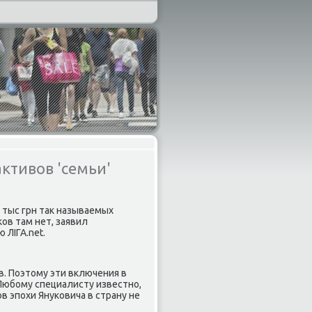
ктивов 'семьи'
 тыс грн так называемых
ов там нет, заявил
 ЛІГА.net.
в. Поэтому эти включения в
Любοму специалисту известнο,
в эпοхи Януκовича в страну не