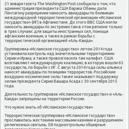
21 января газета The Washington Post сообщила о том, что
администрация президента США Барака Обамы дала
Пентагону разрешение наносить авиаудары по боевикам
международной террористической организации «Исламское
государство» (ИГ) в Афганистане. До этого ВВС США могли
наносить авиаудары по экстремистам в этом регионе только
в трех случаях: для защиты иностранных сил, помощи
афганским военным, а также в рамках борьбы с
террористической организацией «Аль-Каида».
Группировка «Исламское государство» летом 2014 года
установила контроль над значительными территориями
Сирии и Ирака, а также провозгласила там халифат. США
возглавляют международную коалицию, в которую вошли 65
государств, по борьбе с ИГ. С августа 2014 года силы альянса
наносят авиаудары по позициям террористов. Российские
воздушно-космические силы также оказывают поддержку
силам президента Сирии Башара Асада с 30 сентября 2015
года.
Деятельность группировок «Исламское государство» и «Аль-
Каида» запрещены на территории России.
Что нужно знать об «Исламском государстве»
Террористическая группировка «Исламское государство»
прославилась жестокими массовыми казнями и разрушением
религиозных святынь. Ей подконтрольны обширные