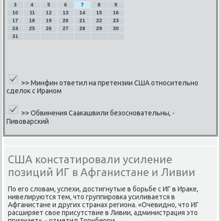
3
4
5
6
7
8
9
10
11
12
13
14
15
16
17
18
19
20
21
22
23
24
25
26
27
28
29
30
31
>>
Минфин ответил на претензии США относительно
сделок с Ираном
>>
Обвинения Саакашвили безосновательны, -
Пивоварский
США констатировали усиление
позиций ИГ в Афганистане и Ливии
По его словам, успехи, достигнутые в борьбе с ИГ в Ираке,
нивелируются тем, что группировка усиливается в
Афганистане и других странах региона. «Очевидно, что ИГ
расширяет свое присутствие в Ливии, администрация это
признает», - отметил Торнберри.