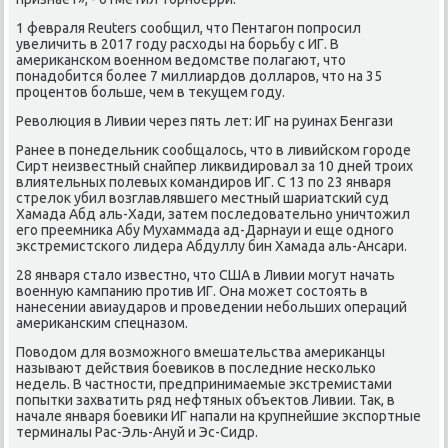
1 февраля Reuters сообщил, что Пентагон попросил
увеличить в 2017 году расходы на борьбу с ИГ. В
американском военном ведомстве полагают, что
понадобится более 7 миллиардов долларов, что на 35
процентов больше, чем в текущем году.
Революция в Ливии через пять лет: ИГ на руинах Бенгази
Ранее в понедельник сообщалось, что в ливийском городе
Сирт неизвестный снайпер ликвидировал за 10 дней троих
влиятельных полевых командиров ИГ. С 13 по 23 января
стрелок убил возглавлявшего местный шариатский суд
Хамада Абд аль-Хади, затем последовательно уничтожил
его преемника Абу Мухаммада ад-Дарнауи и еще одного
экстремистского лидера Абдуллу бин Хамада аль-Ансари.
28 января стало известно, что США в Ливии могут начать
военную кампанию против ИГ. Она может состоять в
нанесении авиаударов и проведении небольших операций
американским спецназом.
Поводом для возможного вмешательства американцы
называют действия боевиков в последние несколько
недель. В частности, предпринимаемые экстремистами
попытки захватить ряд нефтяных объектов Ливии. Так, в
начале января боевики ИГ напали на крупнейшие экспортные
терминалы Рас-Эль-Ануй и Эс-Сидр.