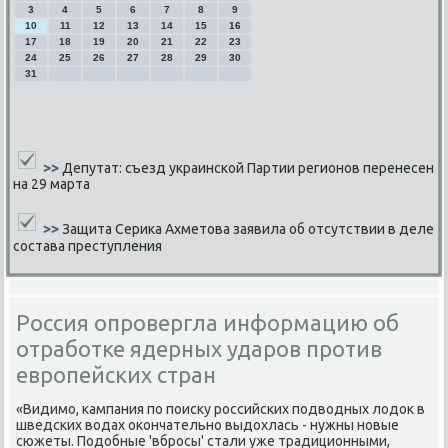
3
4
5
6
7
8
9
10
11
12
13
14
15
16
17
18
19
20
21
22
23
24
25
26
27
28
29
30
31
>>
Депутат: съезд украинской Партии регионов перенесен
на 29 марта
>>
Защита Серика Ахметова заявила об отсутствии в деле
состава преступления
Россия опровергла информацию об
отработке ядерных ударов против
европейских стран
«Видимо, кампания по поиску российских подводных лодок в
шведских водах окончательно выдохлась - нужны новые
сюжеты. Подобные 'вбросы' стали уже традиционными,