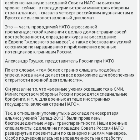
особенно накануне заседаний Совета НАТО на высоком
уровне, сейчас - в преддверии встречи министров обороны
стран альянса», - сказал в четверг российским журналистам в
Брюсселе высокопоставленный дипломат.
Это — часть проводимой НАТО агрессивной
пропагандистской кампании с целью демонстрации своей
востребованности, оправдания курса на воссоздание
в Европе “железного занавеса”, а также обоснования усилий
союзников по наращиванию и приближению военных
потенциалов к границам России.
Александр Грушко, представитель России при НАТО
По его словам, «тем более странно слышать подобные
упреки, когда нами делается все возможное для обеспечения
открытости военной деятельности».
Он указал на то, что «военные учения освещаются в СМИ,
Министерством обороны России проводятся специальные
брифинги, и т. ч. для военных атташе иностранных
государств, включая страны НАТО».
Так, в отношении упомянутых в докладе генсекретаря
альянса учений “Запад-2013” были проявлены
беспрецедентные меры транспарентности. Наши военные
специалисты сделали на площадке Совета Россия-НАТО
развернутые презентации по сценарию и целям маневров.
Особо подчеркивалась их направленность на отработку