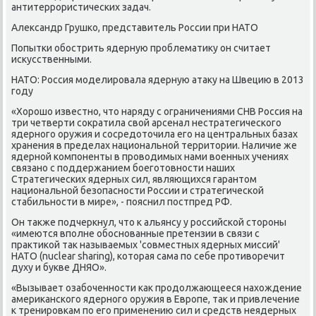
антитеррористических задач.
Александр Грушко, представитель России при НАТО
Попытки обострить ядерную проблематику он считает
искусственными.
НАТО: Россия моделировала ядерную атаку на Швецию в 2013
году
«Хорошо известно, что наряду с ограничениями СНВ Россия на
три четверти сократила свой арсенал нестратегического
ядерного оружия и сосредоточила его на центральных базах
хранения в пределах национальной территории. Наличие же
ядерной компоненты в проводимых нами военных учениях
связано с поддержанием боеготовности наших
Стратегических ядерных сил, являющихся гарантом
национальной безопасности России и стратегической
стабильности в мире», - пояснил постпред РФ.
Он также подчеркнул, что к альянсу у российской стороны
«имеются вполне обоснованные претензии в связи с
практикой так называемых 'совместных ядерных миссий'
НАТО (nuclear sharing), которая сама по себе противоречит
духу и букве ДНЯО».
«Вызывает озабоченности как продолжающееся нахождение
американского ядерного оружия в Европе, так и привлечение
к тренировкам по его применению сил и средств неядерных