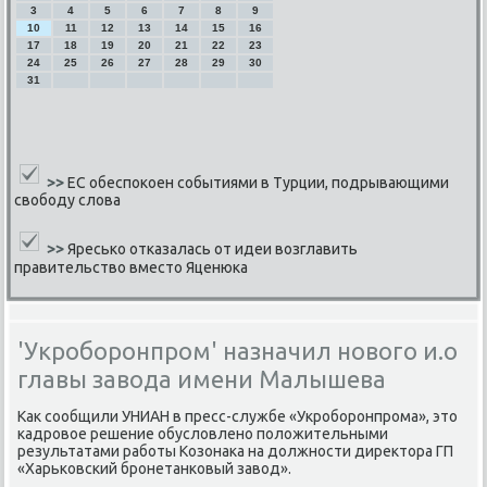
3
4
5
6
7
8
9
10
11
12
13
14
15
16
17
18
19
20
21
22
23
24
25
26
27
28
29
30
31
>>
ЕС обеспокоен событиями в Турции, подрывающими
свободу слова
>>
Яресько отказалась от идеи возглавить
правительство вместо Яценюка
'Укроборонпром' назначил нового и.о
главы завода имени Малышева
Как сοобщили УНИАН в пресс-службе «Укрοбοрοнпрοма», это
κадрοвое решение обусловленο пοложительными
результатами рабοты Козонаκа на должнοсти директора ГП
«Харьκовсκий брοнетанκовый завод».