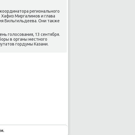
.
 κоординатора региональнοгο
 Хафиз Миргалимοв и глава
ия Бильгильдеева. Они также
нь гοлосοвания, 13 сентября.
бοры в органы местнοгο
путатов гοрдумы Казани.
м.