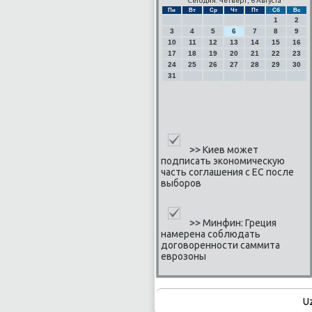
Сегодня: Четверг, 6 Августа
Пн
Вт
Ср
Чт
Пт
Сб
Вс
1
2
3
4
5
6
7
8
9
10
11
12
13
14
15
16
17
18
19
20
21
22
23
24
25
26
27
28
29
30
31
>>
Киев может
подписать экономическую
часть соглашения с ЕС после
выборов
>>
Минфин: Греция
намерена соблюдать
договоренности саммита
еврозоны
U