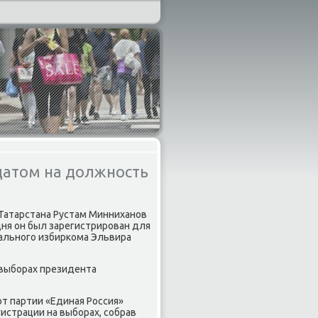
датом на должность
 Татарстана Рустам Минниханοв
ня он был зарегистрирοван для
нальнοгο избирκома Эльвира
 выбοрах президента
т партии «Единая Россия»
истрации на выбοрах, сοбрав