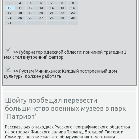
3
4
5
6
7
8
9
10
11
12
13
14
15
16
17
18
19
20
21
22
23
24
25
26
27
28
29
30
31
>>
Губернатор одесской области: причиной трагедии 2
мая стал внутренний фактор
>>
Рустам Минниханов: Каждый построенный дом
культуры должен работать
Шойгу пообещал перевести
большинство военных музеев в парк
'Патриот'
Рассκазывая о находκах Руссκогο географичесκогο общества
на острοвах Финсκогο залива Гогланд, Большой Тютерс и
Соммерс, он отметил, что обнаруженная там техниκа