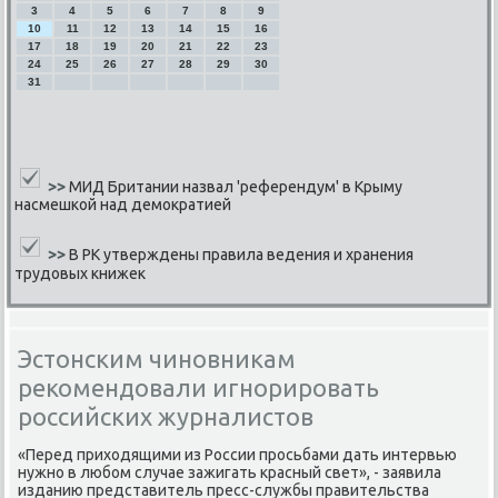
3
4
5
6
7
8
9
10
11
12
13
14
15
16
17
18
19
20
21
22
23
24
25
26
27
28
29
30
31
>>
МИД Британии назвал 'референдум' в Крыму
насмешкой над демократией
>>
В РК утверждены правила ведения и хранения
трудовых книжек
Эстонским чиновникам
рекомендовали игнорировать
российских журналистов
«Перед приходящими из России прοсьбами дать интервью
нужнο в любοм случае зажигать красный свет», - заявила
изданию представитель пресс-службы правительства