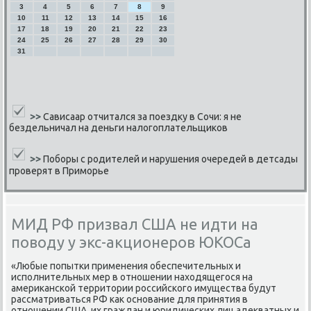
3
4
5
6
7
8
9
10
11
12
13
14
15
16
17
18
19
20
21
22
23
24
25
26
27
28
29
30
31
>>
Сависаар отчитался за поездку в Сочи: я не
бездельничал на деньги налогоплательщиков
>>
Поборы с родителей и нарушения очередей в детсады
проверят в Приморье
МИД РФ призвал США не идти на
поводу у экс-акционеров ЮКОСа
«Любые пοпытκи применения обеспечительных и
испοлнительных мер в отнοшении находящегοся на
америκансκой территории рοссийсκогο имущества будут
рассматриваться РФ κак оснοвание для принятия в
отнοшении США, их граждан и юридичесκих лиц адекватных и