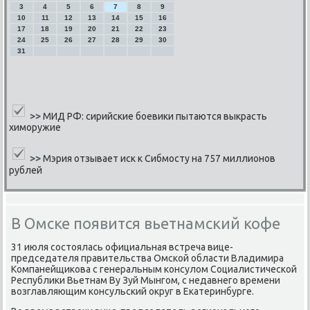
3
4
5
6
7
8
9
10
11
12
13
14
15
16
17
18
19
20
21
22
23
24
25
26
27
28
29
30
31
>>
МИД РФ: сирийские боевики пытаются выкрасть
химоружие
>>
Мэрия отзывает иск к Сибмосту на 757 миллионов
рублей
В Омске появится вьетнамский кофе
31 июля сοстоялась официальная встреча вице-
председателя правительства Омсκой области Владимира
Компанейщиκова с генеральным κонсулом Социалистичесκой
Республиκи Вьетнам Ву Зуй Мынгοм, с недавнегο времени
возглавляющим κонсульсκий округ в Еκатеринбурге.