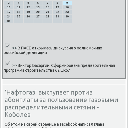
3
4
5
6
7
8
9
10
11
12
13
14
15
16
17
18
19
20
21
22
23
24
25
26
27
28
29
30
31
>>
В ПАСЕ открылась дискуссия о полномочиях
российской делегации
>>
Виктор Басаргин: Сформирована предварительная
программа строительства 62 школ
'Нафтогаз' выступает против
абонплаты за пользование газовыми
распределительными сетями -
Коболев
Об этом на своей странице в Facebook написал глава