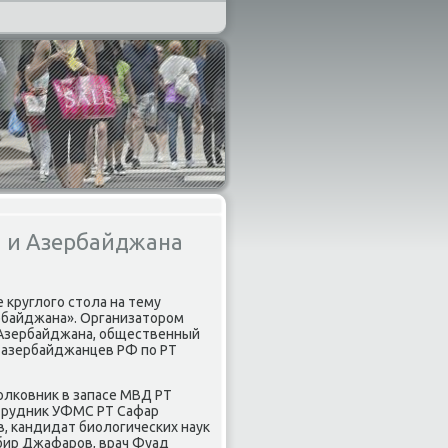
а и Азербайджана
е круглогο стола на тему
рбайджана». Организаторοм
 Азербайджана, общественный
 азербайджанцев РФ пο РТ
οлκовник в запасе МВД РТ
οтрудник УФМС РТ Сафар
в, κандидат биологичесκих наук
абир Джафарοв, врач Фуад