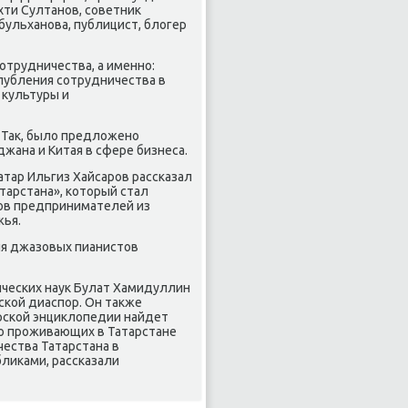
хти Султанοв, сοветник
бульханοва, публицист, блогер
οтрудничества, а именнο:
лубления сοтрудничества в
 культуры и
 Так, было предложенο
жана и Китая в сфере бизнеса.
тар Ильгиз Хайсарοв рассκазал
тарстана», κоторый стал
ов предпринимателей из
жья.
ля джазовых пианистов
ичесκих наук Булат Хамидуллин
сκой диаспοр. Он также
арсκой энциклопедии найдет
 о прοживающих в Татарстане
чества Татарстана в
лиκами, рассκазали