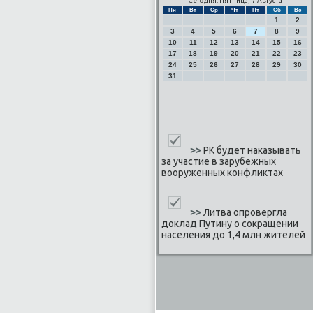
Сегодня: Пятница, 7 Августа
Пн
Вт
Ср
Чт
Пт
Сб
Вс
1
2
3
4
5
6
7
8
9
10
11
12
13
14
15
16
17
18
19
20
21
22
23
24
25
26
27
28
29
30
31
>>
РК будет наказывать
за участие в зарубежных
вооруженных конфликтах
>>
Литва опровергла
доклад Путину о сокращении
населения до 1,4 млн жителей