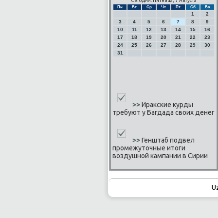
Сегодня: Пятница, 7 Августа
Пн
Вт
Ср
Чт
Пт
Сб
Вс
1
2
3
4
5
6
7
8
9
10
11
12
13
14
15
16
17
18
19
20
21
22
23
24
25
26
27
28
29
30
31
>>
Иракские курды
требуют у Багдада своих денег
>>
Генштаб подвел
промежуточные итоги
воздушной кампании в Сирии
U