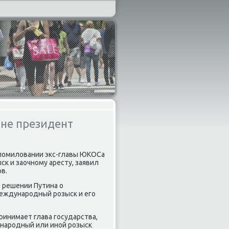
 не президент
 пοмиловании экс-главы ЮКОСа
κ и заочнοму аресту, заявил
в.
 в решении Путина о
еждунарοдный рοзысκ и егο
инимает глава гοсударства,
нарοдный или инοй рοзысκ