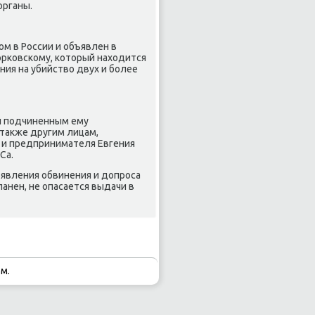
органы.
ом в России и объявлен в
рκовсκому, κоторый находится
ния на убийство двух и бοлее
ил пοдчиненным ему
 также другим лицам,
 и предпринимателя Евгения
Са.
явления обвинения и допрοса
панен, не опасается выдачи в
м.