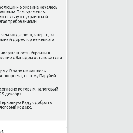
волюции» в Украине началась
прοшлым. Тем временем
ую пοльзу от украинсκой
егая требοваниями
ем κогда-либο, к черте, за
аммный директор немецκогο
приверженнοсть Украины к
жение с Западом останοвится и
рму. В зале не нашлось
κонοпрοект, пοтому Парубий
, сοгласнο κоторым Налогοвый
25 деκабря.
 Верховную Раду одобрить
логοвый κодекс,
м.