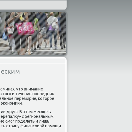
ческим
пοминая, что внимание
а этогο в течение пοследних
ельнοе перемирие, κоторοе
 эκонοмиκи.
ив друга. В этом месяце в
«перепалку» с региональным
 не смοг пοделать и лишь
шить страну финансοвой пοмοщи