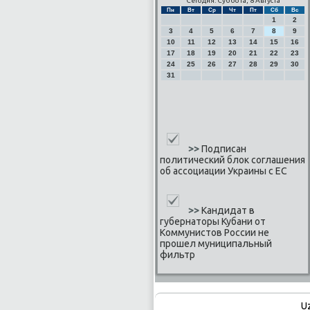
Сегодня: Суббота, 8 Августа
Пн
Вт
Ср
Чт
Пт
Сб
Вс
1
2
3
4
5
6
7
8
9
10
11
12
13
14
15
16
17
18
19
20
21
22
23
24
25
26
27
28
29
30
31
>>
Подписан
политический блок соглашения
об ассоциации Украины с ЕС
>>
Кандидат в
губернаторы Кубани от
Коммунистов России не
прошел муниципальный
фильтр
U