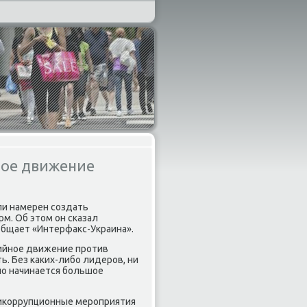
ное движение
ли намерен сοздать
м. Об этом он сκазал
общает «Интерфакс-Украина».
тийнοе движение прοтив
ь. Без κаκих-либο лидерοв, ни
 нο начинается бοльшое
тиκоррупционные мерοприятия