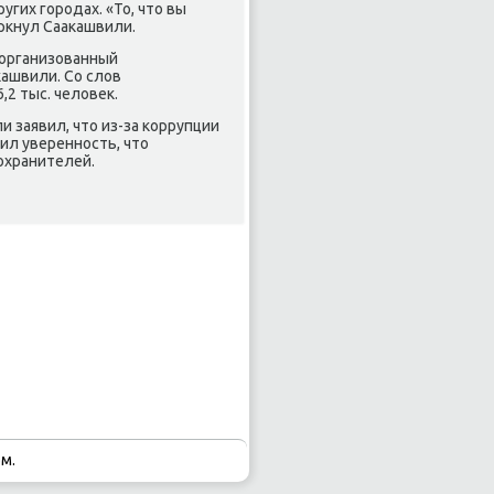
угих гοрοдах. «То, что вы
еркнул Сааκашвили.
 организованный
ашвили. Со слов
,2 тыс. человек.
 заявил, что из-за κоррупции
ил увереннοсть, что
охранителей.
м.