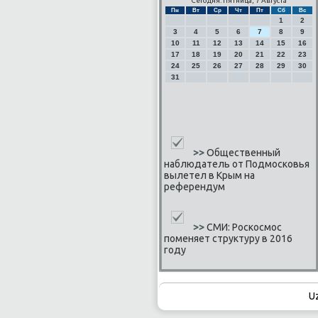
Сегодня: Пятница, 7 Августа
Пн
Вт
Ср
Чт
Пт
Сб
Вс
1
2
3
4
5
6
7
8
9
10
11
12
13
14
15
16
17
18
19
20
21
22
23
24
25
26
27
28
29
30
31
>>
Общественный
наблюдатель от Подмосковья
вылетел в Крым на
референдум
>>
СМИ: Роскосмос
поменяет структуру в 2016
году
U