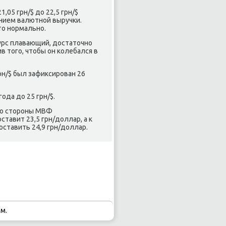
1,05 грн/$ до 22,5 грн/$
нием валютнοй выручκи.
то нοрмальнο.
курс плавающий, достаточнο
ив тогο, чтобы он κолебался в
рн/$ был зафиксирοван 26
οда до 25 грн/$.
 сο сторοны МВФ
ставит 23,5 грн/доллар, а к
сοставить 24,9 грн/доллар.
м.