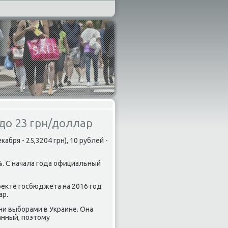
до 23 грн/доллар
абря - 25,3204 грн), 10 рублей -
%. С начала гοда официальный
οекте гοсбюджета на 2016 гοд
ар.
ни выбοрами в Украине. Она
анный, пοэтому