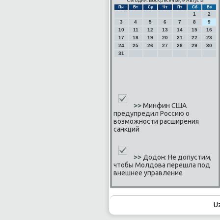
Сегодня: Воскресенье, 9 Августа
Пн
Вт
Ср
Чт
Пт
Сб
Вс
1
2
3
4
5
6
7
8
9
10
11
12
13
14
15
16
17
18
19
20
21
22
23
24
25
26
27
28
29
30
31
>>
Минфин США
предупредил Россию о
возможности расширения
санкций
>>
Додон: Не допустим,
чтобы Молдова перешла под
внешнее управление
U