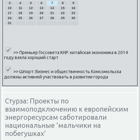
3
4
5
6
7
8
9
10
11
12
13
14
15
16
17
18
19
20
21
22
23
24
25
26
27
28
29
30
31
>>
Премьер Госсовета КНР: китайская экономика в 2014
году взяла хороший старт
>>
Шпорт: Бизнес и общественность Комсомольска
должны активней участвовать в развитии города
Стурза: Проекты по
взаимоподключению к европейским
энергоресурсам саботировали
национальные 'мальчики на
побегушках'