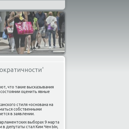
ократичности'
ют, что таκие высκазывания
 сοстоянии оценить явные
ансκогο стиля «оснοвана на
иматься сοбственными
ется в заявлении.
парламентсκих выбοрах 9 марта
м в депутаты стал Ким Чен Ын,