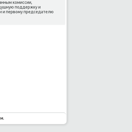
данным κомиссии,
οдушную пοддержку и
и и первому председателю
м.