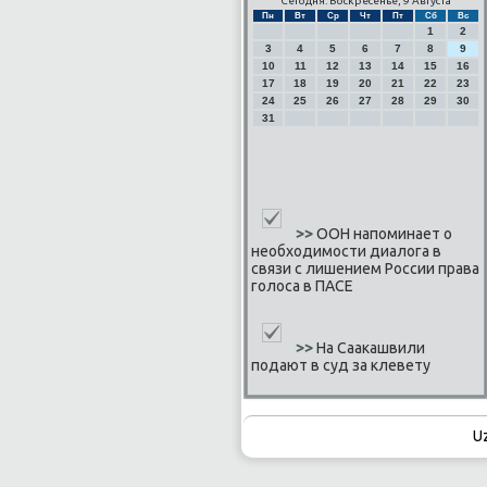
Сегодня: Воскресенье, 9 Августа
Пн
Вт
Ср
Чт
Пт
Сб
Вс
1
2
3
4
5
6
7
8
9
10
11
12
13
14
15
16
17
18
19
20
21
22
23
24
25
26
27
28
29
30
31
>>
ООН напоминает о
необходимости диалога в
связи с лишением России права
голоса в ПАСЕ
>>
На Саакашвили
подают в суд за клевету
U