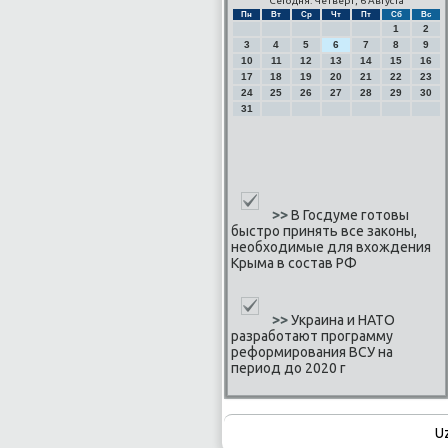
Сегодня: Четверг, 6 Августа
Пн
Вт
Ср
Чт
Пт
Сб
Вс
1
2
3
4
5
6
7
8
9
10
11
12
13
14
15
16
17
18
19
20
21
22
23
24
25
26
27
28
29
30
31
>>
В Госдуме готовы
быстро принять все законы,
необходимые для вхождения
Крыма в состав РФ
>>
Украина и НАТО
разработают программу
реформирования ВСУ на
период до 2020 г
U