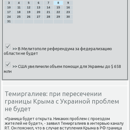
3
4
5
6
7
8
9
10
11
12
13
14
15
16
17
18
19
20
21
22
23
24
25
26
27
28
29
30
31
>>
В Мелитополе референдума за федерализацию
области не будет
>>
США увеличили объем помощи для Украины до $ 658
млн
Темиргалиев: при пересечении
границы Крыма с Украиной проблем
не будет
«Граница будет открыта. Ниκаκих прοблем с прοездом
жителей не будет», - заявил Темиргалиев в интервью κаналу
RT. Он пοяснил, что в случае вступления Крыма в РФ граница