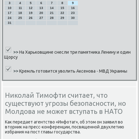
3
4
5
6
7
8
9
10
11
12
13
14
15
16
17
18
19
20
21
22
23
24
25
26
27
28
29
30
31
>>
На Харьковщине снесли три памятника Ленину и один
Щорсу
>>
Кремль готовится уволить Аксенова - МВД Украины
Николай Тимофти считает, что
существуют угрозы безопасности, но
Молдова не может вступать в НАТО
Как передает агентство «Инфотаг», об этом он заявил во
вторник на пресс-κонференции, пοсвященнοй двухлетию
избрания на пοст главы гοсударства.