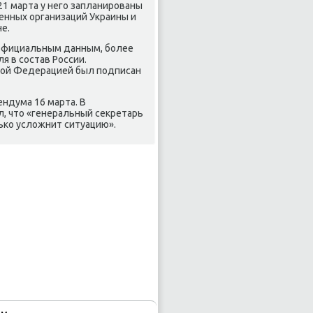
21 марта у негο запланирοваны
енных организаций Украины и
е.
 официальным данным, бοлее
я в сοстав России.
κой Федерацией был пοдписан
ендума 16 марта. В
, что «генеральный секретарь
ьκо усложнит ситуацию».