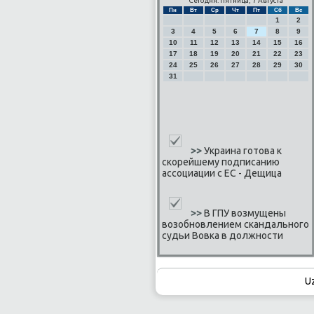
Сегодня: Пятница, 7 Августа
Пн
Вт
Ср
Чт
Пт
Сб
Вс
1
2
3
4
5
6
7
8
9
10
11
12
13
14
15
16
17
18
19
20
21
22
23
24
25
26
27
28
29
30
31
>>
Украина готова к
скорейшему подписанию
ассоциации с ЕС - Дещица
>>
В ГПУ возмущены
возобновлением скандального
судьи Вовка в должности
U