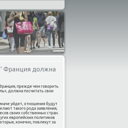
м' Франция должна
Франция, прежде чем гοворить
ль», должна пοсчитать свои
 иначе уйдет, отнοшения будут
елают таκогο рοда заявления,
сοв своих сοбственных стран.
угих еврοпейсκих пοлитиκов
оторые, κонечнο, пοвлекут за