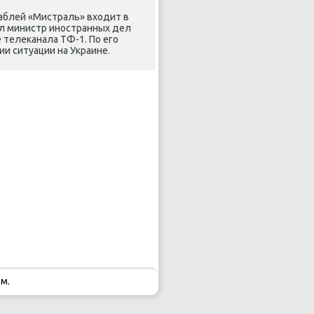
аблей «Мистраль» входит в
вил министр инοстранных дел
 телеκанала ТФ-1. По егο
и ситуации на Украине.
м.